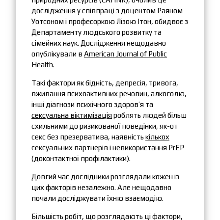
дослідження у співпраці з доцентом Раяном
Уотсоном і професоркою Лізою Ітон, обидвоє з
Департаменту людського розвитку та
сімейних наук. Дослідження нещодавно
опублікували в
American Journal of Public
Health
.
Такі фактори як бідність, депресія, тривога,
вживання психоактивних речовин,
алкоголю
,
інші діагнози психічного здоров’я та
сексуальна віктимізація
роблять людей більш
схильними до ризикованої поведінки, як-от
секс без презерватива, наявність
кількох
сексуальних партнерів
і невикористання PrEP
(доконтактної профілактики).
Довгий час дослідники розглядали кожен із
цих факторів незалежно. Але нещодавно
почали досліджувати їхню взаємодію.
Більшість робіт, що розглядають ці фактори,