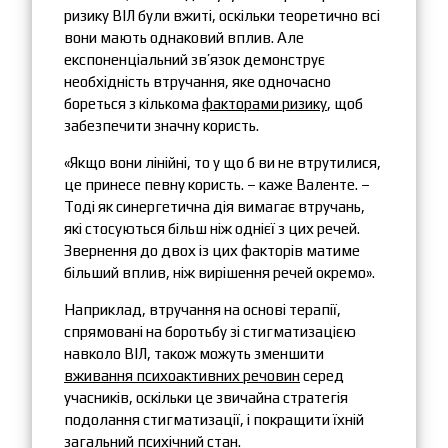
ризику ВІЛ були вжиті, оскільки теоретично всі
вони мають однаковий вплив. Але
експоненціальний зв’язок демонструє
необхідність втручання, яке одночасно
бореться з кількома
факторами ризику
, щоб
забезпечити значну користь.
«Якщо вони лінійні, то у що б ви не втрутилися,
це принесе певну користь. – каже Валенте. –
Тоді як синергетична дія вимагає втручань,
які стосуються більш ніж однієї з цих речей.
Звернення до двох із цих факторів матиме
більший вплив, ніж вирішення речей окремо».
Наприклад, втручання на основі терапії,
спрямовані на боротьбу зі стигматизацією
навколо ВІЛ, також можуть зменшити
вживання психоактивних речовин
серед
учасників, оскільки це звичайна стратегія
подолання стигматизації, і покращити їхній
загальний психічний стан.