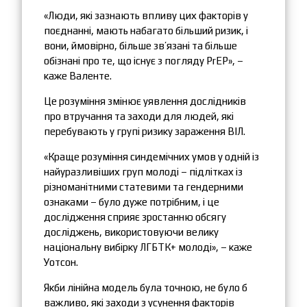
«Люди, які зазнають впливу цих факторів у
поєднанні, мають набагато більший ризик, і
вони, ймовірно, більше зв’язані та більше
обізнані про те, що існує з погляду PrEP», –
каже Валенте.
Це розуміння змінює уявлення дослідників
про втручання та заходи для людей, які
перебувають у групі ризику зараження ВІЛ.
«Краще розуміння синдемічних умов у одній із
найуразливіших груп молоді – підлітках із
різноманітними статевими та гендерними
ознаками – було дуже потрібним, і це
дослідження сприяє зростанню обсягу
досліджень, використовуючи велику
національну вибірку ЛГБТК+ молоді», – каже
Уотсон.
Якби лінійна модель була точною, не було б
важливо, які заходи з усунення факторів