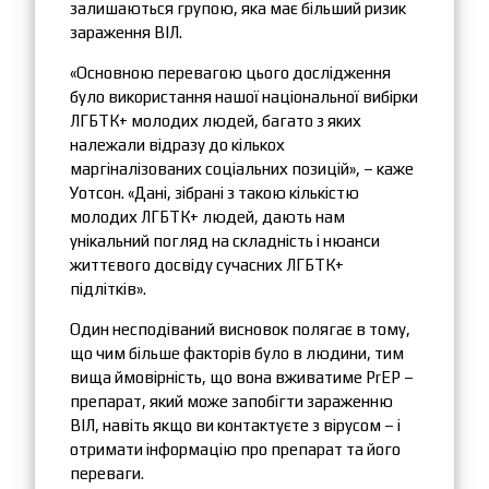
залишаються групою, яка має більший ризик
зараження ВІЛ.
«Основною перевагою цього дослідження
було використання нашої національної вибірки
ЛГБТК+ молодих людей, багато з яких
належали відразу до кількох
маргіналізованих соціальних позицій», – каже
Уотсон. «Дані, зібрані з такою кількістю
молодих ЛГБТК+ людей, дають нам
унікальний погляд на складність і нюанси
життєвого досвіду сучасних ЛГБТК+
підлітків».
Один несподіваний висновок полягає в тому,
що чим більше факторів було в людини, тим
вища ймовірність, що вона вживатиме PrEP –
препарат, який може запобігти зараженню
ВІЛ, навіть якщо ви контактуєте з вірусом – і
отримати інформацію про препарат та його
переваги.