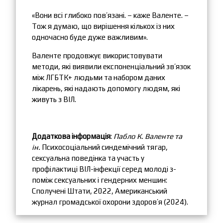
«Вони всі глибоко пов’язані. – каже Валенте. –
Тож я думаю, що вирішення кількох із них
одночасно буде дуже важливим».
Валенте продовжує використовувати
методи, які виявили експоненціальний зв’язок
між ЛГБТК+ людьми та набором даних
лікарень, які надають допомогу людям, які
живуть з ВІЛ.
Додаткова інформація
:
Пабло К. Валенте та
ін.
Психосоціальний синдемічний тягар,
сексуальна поведінка та участь у
профілактиці ВІЛ-інфекції серед молоді з-
поміж сексуальних і гендерних меншин:
Сполучені Штати, 2022, Американський
журнал громадської охорони здоров’я (2024).