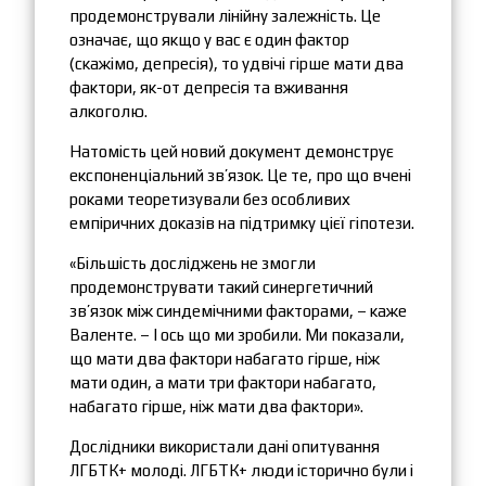
продемонстрували лінійну залежність. Це
означає, що якщо у вас є один фактор
(скажімо, депресія), то удвічі гірше мати два
фактори, як-от депресія та вживання
алкоголю.
Натомість цей новий документ демонструє
експоненціальний зв’язок. Це те, про що вчені
роками теоретизували без особливих
емпіричних доказів на підтримку цієї гіпотези.
«Більшість досліджень не змогли
продемонструвати такий синергетичний
зв’язок між синдемічними факторами, – каже
Валенте. – І ось що ми зробили. Ми показали,
що мати два фактори набагато гірше, ніж
мати один, а мати три фактори набагато,
набагато гірше, ніж мати два фактори».
Дослідники використали дані опитування
ЛГБТК+ молоді. ЛГБТК+ люди історично були і