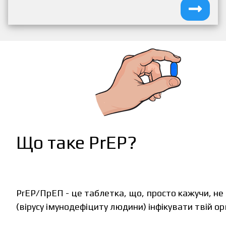
Що таке PrEP?
PrEP/ПрЕП - це таблетка, що, просто кажучи, не 
(вірусу імунодефіциту людини) інфікувати твій ор