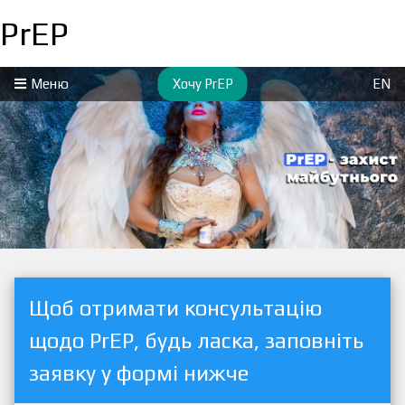
PrEP
Меню
Хочу PrEP
EN
Щоб отримати консультацію
щодо PrEP, будь ласка, заповніть
заявку у формі нижче