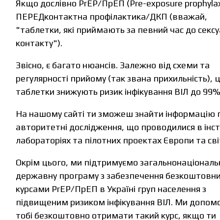
Якщо дослівно PrEP/ПрЕП (Pre-exposure prophylax
ПЕРЕДконтактна профілактика/ДКП (вважай,
"таблетки, які приймають за певний час до секс
контакту").
Звісно, є багато нюансів. Залежно від схеми та
регулярності прийому (так звана прихильність), ц
таблетки знижують ризик інфікування ВІЛ до 99%
На нашому сайті ти зможеш знайти інформацію 
авторитетні дослідження, що проводилися в інст
лабораторіях та пілотних проектах Європи та сві
Окрім цього, ми підтримуємо загальнонаціональ
державну програму з забезпечення безкоштовн
курсами PrEP/ПрЕП в Україні груп населення з
підвищеним ризиком інфікування ВІЛ. Ми допо
тобі безкоштовно отримати такий курс, якщо ти