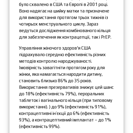
було схвалено в США та Європі в 2001 році.
Воно надягає на шийку матки та призначене
для використання протягом трьох тижнів із
чотирьох менструального циклу. Зараз
ведуться дослідження комбінованого кільця
для забезпечення як контрацепції, так і PrEP.
Управління жіночого здоров'я США
підрахувало середню ефективність різних
методів контролю народжуваності.
Імовірність завагітніти протягом року для
жінки, яка намагається народити дитину,
становить близько 86% до 35 років.
Використання презервативів знижує цей шанс
до 18% (ефективність 79%), пероральних
таблеток і вагінального кільця (при типовому
використанні). ) до 9% (ефективність 91%),
контрацептивні ін’єкції до 6% (ефективність
93%), а контрацептивний імплантат – до 1%
(ефективність 99%).