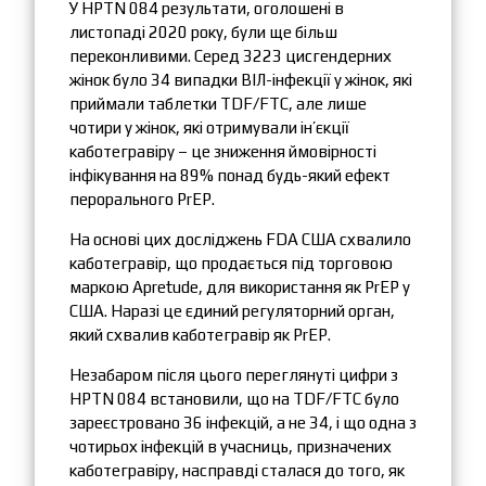
У HPTN 084 результати, оголошені в
листопаді 2020 року, були ще більш
переконливими. Серед 3223 цисгендерних
жінок було 34 випадки ВІЛ-інфекції у жінок, які
приймали таблетки TDF/FTC, але лише
чотири у жінок, які отримували ін’єкції
каботегравіру – це зниження ймовірності
інфікування на 89% понад будь-який ефект
перорального PrEP.
На основі цих досліджень FDA США схвалило
каботегравір, що продається під торговою
маркою Apretude, для використання як PrEP у
США. Наразі це єдиний регуляторний орган,
який схвалив каботегравір як PrEP.
Незабаром після цього переглянуті цифри з
HPTN 084 встановили, що на TDF/FTC було
зареєстровано 36 інфекцій, а не 34, і що одна з
чотирьох інфекцій в учасниць, призначених
каботегравіру, насправді сталася до того, як