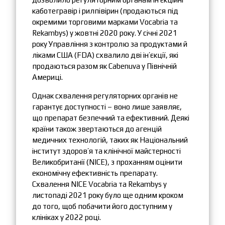
каботегравір і рилпівірин (продаються під
окремими торговими марками Vocabria та
Rekambys) у жовтні 2020 року. У січні 2021
року Управління з контролю за продуктами й
ліками США (FDA) схвалило дві ін’єкції, які
продаються разом як Cabenuva у Північній
Америці.
Однак схвалення регуляторних органів не
гарантує доступності – воно лише заявляє,
що препарат безпечний та ефективний. Деякі
країни також звертаються до агенцій
медичних технологій, таких як Національний
інститут здоров’я та клінічної майстерності
Великобританії (NICE), з проханням оцінити
економічну ефективність препарату.
Схвалення NICE Vocabria та Rekambys у
листопаді 2021 року було ще одним кроком
до того, щоб побачити його доступним у
клініках у 2022 році.