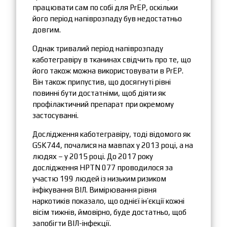
працювати сам по собі для PrEP, оскільки
його період напіврозпаду був недостатньо
довгим.
Однак тривалий період напіврозпаду
каботегравіру в тканинах свідчить про те, що
його також можна використовувати в PrEP.
Він також припустив, що досягнуті рівні
повинні бути достатніми, щоб діяти як
профілактичний препарат при окремому
застосуванні.
Дослідження каботегравіру, тоді відомого як
GSK744, почалися на мавпах у 2013 році, а на
людях – у 2015 році. До 2017 року
дослідження HPTN 077 проводилося за
участю 199 людей із низьким ризиком
інфікування ВІЛ. Вимірювання рівня
наркотиків показало, що однієї ін’єкції кожні
вісім тижнів, ймовірно, буде достатньо, щоб
запобігти ВІЛ-інфекції.