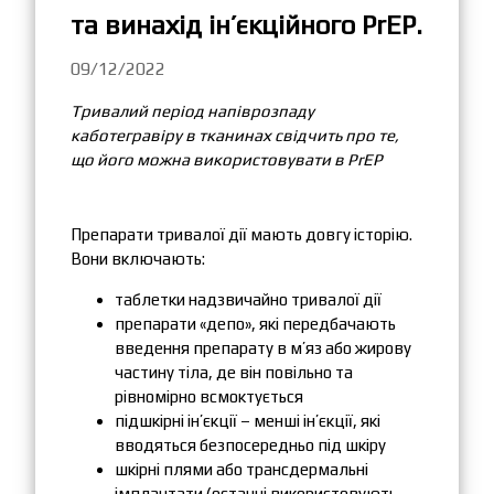
та винахід ін’єкційного PrEP.
09/12/2022
Тривалий період напіврозпаду
каботегравіру в тканинах свідчить про те,
що його можна використовувати в PrEP
Препарати тривалої дії мають довгу історію.
Вони включають:
таблетки надзвичайно тривалої дії
препарати «депо», які передбачають
введення препарату в м’яз або жирову
частину тіла, де він повільно та
рівномірно всмоктується
підшкірні ін’єкції – менші ін’єкції, які
вводяться безпосередньо під шкіру
шкірні плями або трансдермальні
імплантати (останні використовують