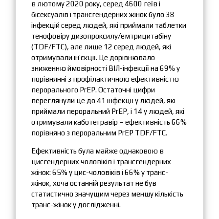
в лютому 2020 року, серед 4600 геїв і
бісексуалів і трансгендерних жінок було 38
інфекцій серед людей, які приймали таблетки
тенофовіру дизопроксилу/емтрицитабіну
(TDF/FTC), але лише 12 серед людей, які
отримували ін’єкції. Це дорівнювало
зниженню ймовірності ВІЛ-інфекції на 69% у
порівнянні з профілактичною ефективністю
перорального PrEP. Остаточні цифри
переглянули це до 41 інфекції у людей, які
приймали пероральний PrEP, і 14 у людей, які
отримували каботегравір – ефективність 66%
порівняно з пероральним PrEP TDF/FTC.
Ефективність була майже однаковою в
цисгендерних чоловіків і трансгендерних
жінок: 65% у цис-чоловіків і 66% у транс-
жінок, хоча останній результат не був
статистично значущим через меншу кількість
транс-жінок у дослідженні.