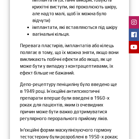
крихітні виступи, які проколюють шкіру,
але надто малі, щоб їх можна було
відчути)
імплантати, які вставляються під шкіру
вагінальні кільця.
Перевага пластирів, імплантатів або кілець
полягає в тому, що їх можна зняти, якщо вони
викликають побічні ефекти або якщо, як це
може бути у випадку з контрацептивами, їх
ефект більше не бажаний.
Депо-рецептуру пеніциліну було введено ще
в 1949 році. Ін’єкційні антипсихотичні
препарати вперше були введені в 1960-х
роках для пацієнтів, яким із очевидних
причин може бути важко дотримуватися
регулярного перорального прийому ліків.
Ін'єкційні форми маскулінізуючого гормону
тестостерону були розроблені в 1950-х роках;