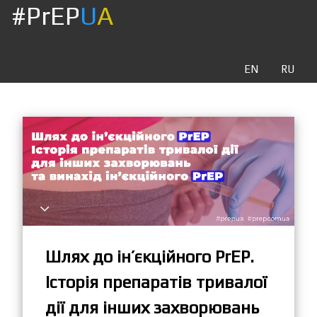
#PrEP
U
A
EN
RU
Шлях до ін’єкційного PrEP.
Історія препаратів тривалої
дії для інших захворювань