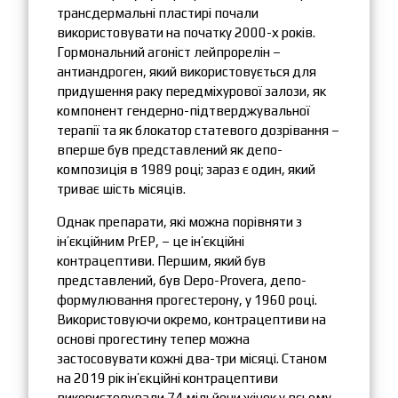
трансдермальні пластирі почали
використовувати на початку 2000-х років.
Гормональний агоніст лейпрорелін –
антиандроген, який використовується для
придушення раку передміхурової залози, як
компонент гендерно-підтверджувальної
терапії та як блокатор статевого дозрівання –
вперше був представлений як депо-
композиція в 1989 році; зараз є один, який
триває шість місяців.
Однак препарати, які можна порівняти з
ін’єкційним PrEP, – це ін’єкційні
контрацептиви. Першим, який був
представлений, був Depo-Provera, депо-
формулювання прогестерону, у 1960 році.
Використовуючи окремо, контрацептиви на
основі прогестину тепер можна
застосовувати кожні два-три місяці. Станом
на 2019 рік ін’єкційні контрацептиви
використовували 74 мільйони жінок у всьому