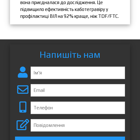
вона приєдналася до дослідження. Це
підвищило ефективність каботегравіру у
профілактиці ВІЛ на 92% краще, ніж TDF/FTC.
Напишіть нам