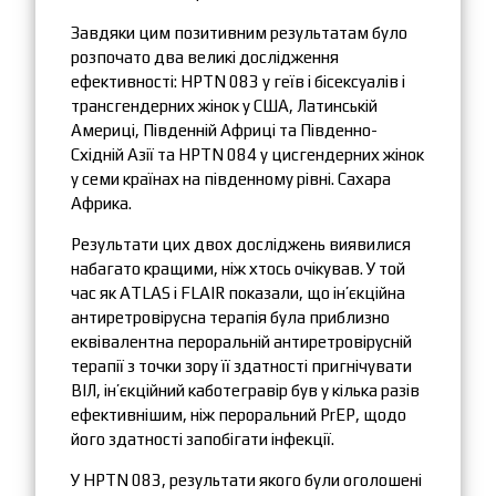
Завдяки цим позитивним результатам було
розпочато два великі дослідження
ефективності: HPTN 083 у геїв і бісексуалів і
трансгендерних жінок у США, Латинській
Америці, Південній Африці та Південно-
Східній Азії та HPTN 084 у цисгендерних жінок
у семи країнах на південному рівні. Сахара
Африка.
Результати цих двох досліджень виявилися
набагато кращими, ніж хтось очікував. У той
час як ATLAS і FLAIR показали, що ін’єкційна
антиретровірусна терапія була приблизно
еквівалентна пероральній антиретровірусній
терапії з точки зору її здатності пригнічувати
ВІЛ, ін’єкційний каботегравір був у кілька разів
ефективнішим, ніж пероральний PrEP, щодо
його здатності запобігати інфекції.
У HPTN 083, результати якого були оголошені