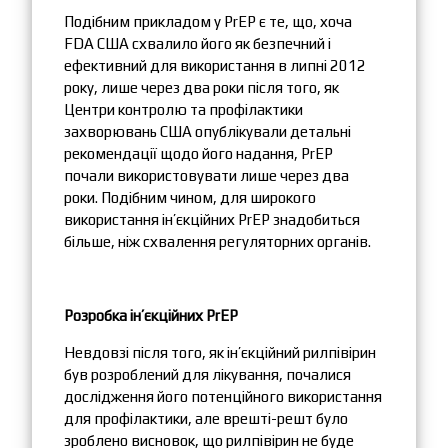
Подібним прикладом у PrEP є те, що, хоча
FDA США схвалило його як безпечний і
ефективний для використання в липні 2012
року, лише через два роки після того, як
Центри контролю та профілактики
захворювань США опублікували детальні
рекомендації щодо його надання, PrEP
почали використовувати лише через два
роки. Подібним чином, для широкого
використання ін’єкційних PrEP знадобиться
більше, ніж схвалення регуляторних органів.
Розробка ін’єкційних PrEP
Невдовзі після того, як ін’єкційний рилпівірин
був розроблений для лікування, почалися
дослідження його потенційного використання
для профілактики, але врешті-решт було
зроблено висновок, що рилпівірин не буде