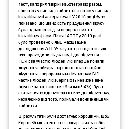
тестувало рилпівірін і каботегравір разом,
спочатку у вигляді таблеток, а потім у вигляді
ін’єкцій кожні чотири тижні. У 2016 році було
показано, що швидкість придушення вірусу
була однаковою для пероральних та
ін’єкційних форм. Після LATTE у 2019 році
було проведено більш масштабне
дослідження ATLAS за участю пацієнтів, які
вже проходили лікування, і дослідження
FLAIR за участю людей, які вперше почали
лікування, обидва порівнювали ін’єкційне
лікування з пероральним лікуванням ВІЛ.
Частка людей, які зберігають невизначене
вірусне навантаження (близько 94%), була
статистично однаковою в обох дослідженнях,
незалежно від того, приймали вони ін’єкції чи
таблетки.
Ці результати були достатньо хорошими, щоб
Європейське агентство з лікарських засобів
дозволило регуляторним органам ін’єкційні