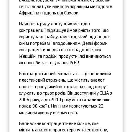
світі, і вони були найпопулярнішим методом в
Африці на південь від Сахари.
Наявність ряду доступних методів
контрацепції підвищує ймовірність того, що
користувачі знайдуть метод, який відповідає
їхнім потребам і вподобанням. Деякі форми
контрацептивів діють навіть довше, ніж
ін’єкційні та подібні продукти, які вивчаються
як способи застосування PrEP.
Контрацептивний імплантат — це невеликий
пластиковий стрижень, що містить аналог
прогестерону, який вставляється під шкіру і
служить до трьох років. Він доступний у США з
2006 року, а до 2010 року його схвалили вже
понад 90 країн. Нині ним користуються 23
мільйони жінок у всьому світі.
Вагінальне контрацептивне кільце, яке
містить аналоги прогестерону та естрогену,