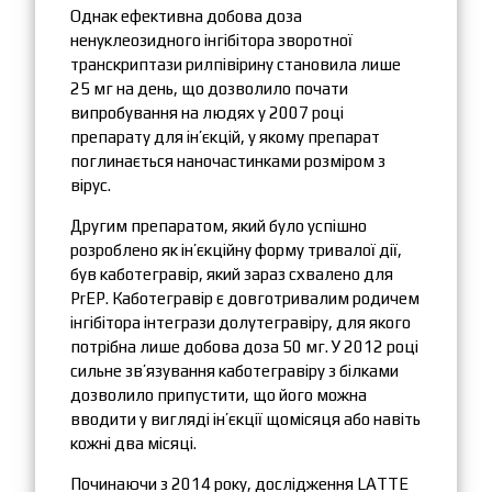
Однак ефективна добова доза
ненуклеозидного інгібітора зворотної
транскриптази рилпівірину становила лише
25 мг на день, що дозволило почати
випробування на людях у 2007 році
препарату для ін’єкцій, у якому препарат
поглинається наночастинками розміром з
вірус.
Другим препаратом, який було успішно
розроблено як ін’єкційну форму тривалої дії,
був каботегравір, який зараз схвалено для
PrEP. Каботегравір є довготривалим родичем
інгібітора інтегрази долутегравіру, для якого
потрібна лише добова доза 50 мг. У 2012 році
сильне зв’язування каботегравіру з білками
дозволило припустити, що його можна
вводити у вигляді ін’єкції щомісяця або навіть
кожні два місяці.
Починаючи з 2014 року, дослідження LATTE